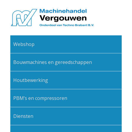
Webshop
Bouwmachines en gereedschappen
Houtbewerking
PBM’s en compressoren
Diensten